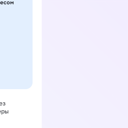
ез
еры