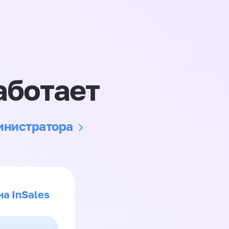
аботает
министратора
на InSales