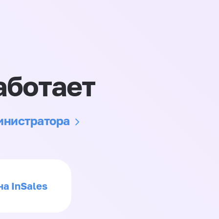
аботает
министратора
на InSales