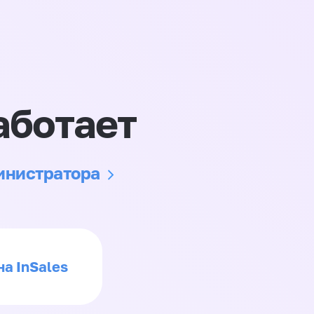
аботает
министратора
на InSales