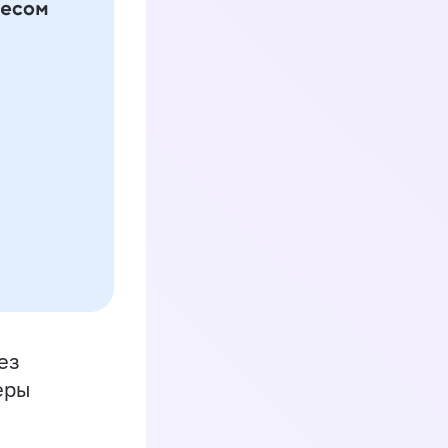
ез
еры