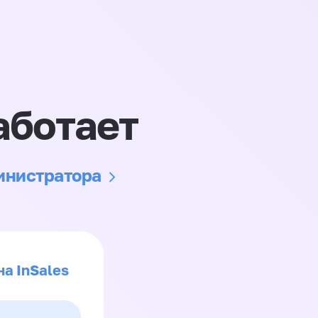
аботает
министратора
на InSales