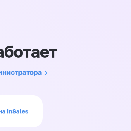
аботает
министратора
на InSales