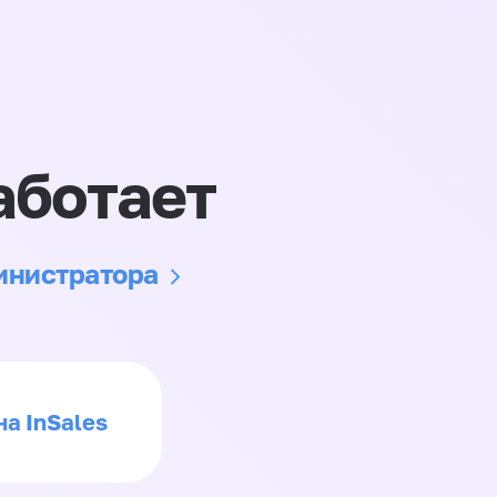
аботает
министратора
на InSales