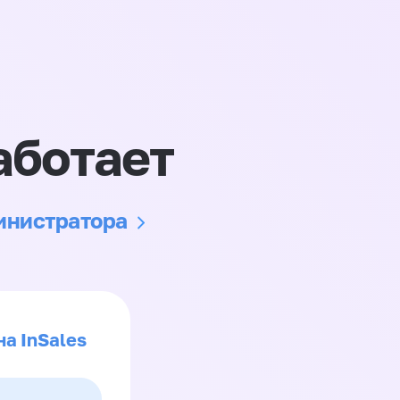
аботает
министратора
на InSales