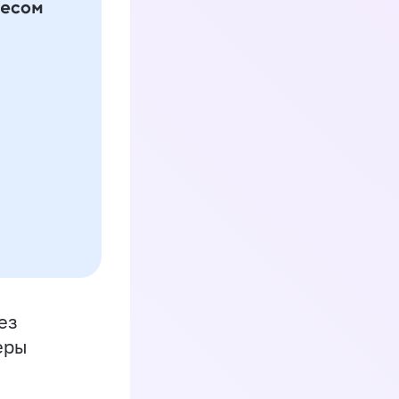
ез
еры