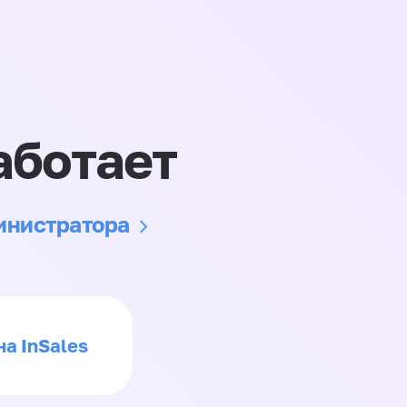
аботает
министратора
на InSales