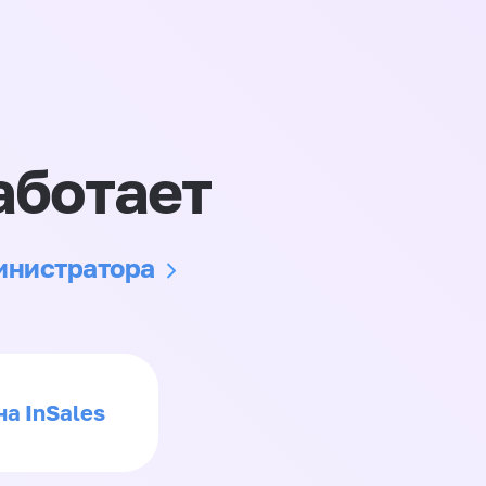
аботает
министратора
на InSales