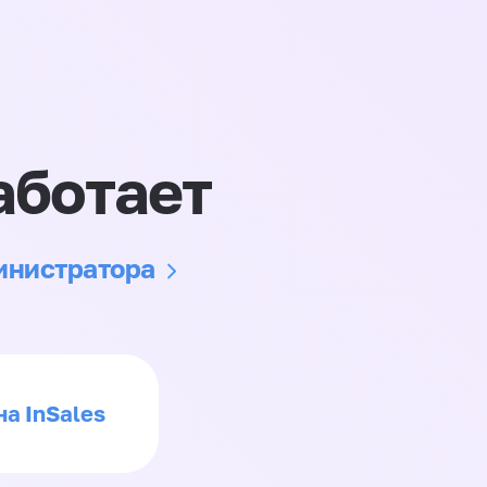
аботает
министратора
на InSales