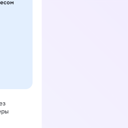
ез
еры