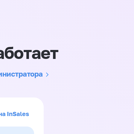
аботает
министратора
на InSales